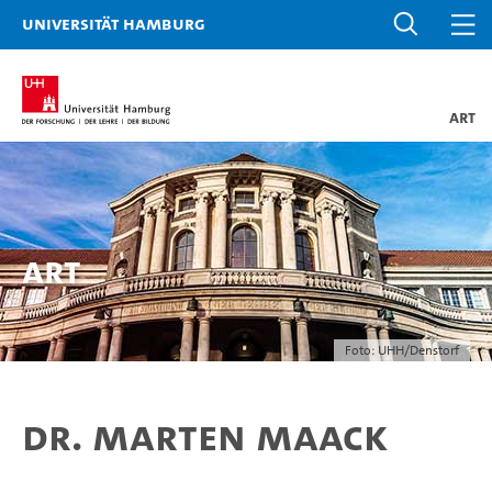
Universität Hamburg
art
ART
Foto: UHH/Denstorf
Dr. Marten Maack