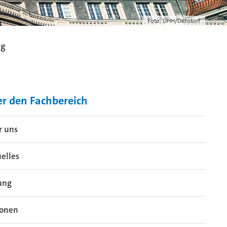
Foto: UHH/Denstorf
ng
r den Fachbereich
r uns
elles
ung
sonen