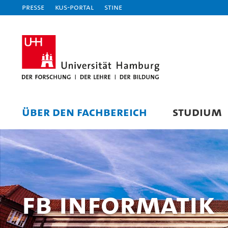
Presse
KUS-Portal
STiNE
ÜBER DEN FACHBEREICH
STUDIUM
FB Informatik