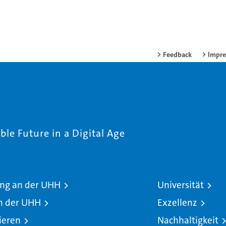
Feedback
Impr
le Future in a Digital Age
ng an der UHH
Universität
n der UHH
Exzellenz
ieren
Nachhaltigkeit