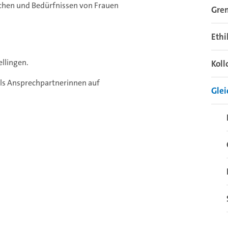
chen und Bedürfnissen von Frauen
Gre
Eth
ellingen.
Kol
ls Ansprechpartnerinnen auf
Glei