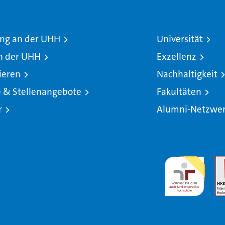
ng an der UHH
Universität
n der UHH
Exzellenz
ieren
Nachhaltigkeit
e & Stellenangebote
Fakultäten
r
Alumni-Netzwe