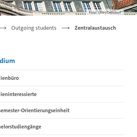
Foto: UHH/Denstorf
Outgoing students
Zentralaustausch
udium
dienbüro
ieninteressierte
semester-Orientierungseinheit
helorstudiengänge