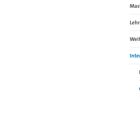
Mas
Leh
Wei
Inte