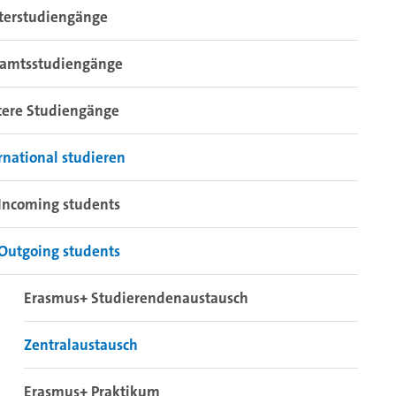
terstudiengänge
ramtsstudiengänge
tere Studiengänge
rnational studieren
Incoming students
Outgoing students
Erasmus+ Studierendenaustausch
Zentralaustausch
Erasmus+ Praktikum