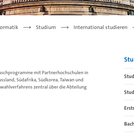
formatik
Studium
International studieren
St
auschprogramme mit Partnerhochschulen in
Stu
Russland, Südafrika, Südkorea, Taiwan und
wahlverfahrens zentral über die Abteilung
Stud
Erst
Bac