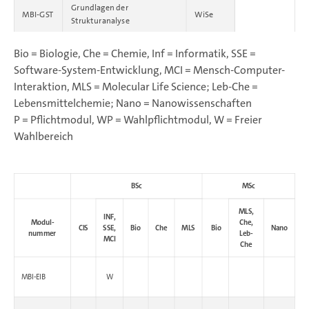
Grundlagen der
MBI-GST
WiSe
Strukturanalyse
Bio = Biologie, Che = Chemie, Inf = Informatik, SSE =
Software-System-Entwicklung, MCI = Mensch-Computer-
Interaktion, MLS = Molecular Life Science; Leb-Che =
Lebensmittelchemie; Nano = Nanowissenschaften
P = Pflichtmodul, WP = Wahlpflichtmodul, W = Freier
Wahlbereich
BSc
MSc
MLS,
INF,
Modul-
Che,
CIS
SSE,
Bio
Che
MLS
Bio
Nano
nummer
Leb-
MCI
Che
MBI-EIB
W