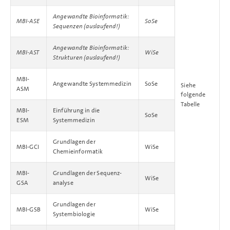
Angewandte Bioinformatik:
MBI-ASE
SoSe
Sequenzen (auslaufend!)
Angewandte Bioinformatik:
MBI-AST
WiSe
Strukturen (auslaufend!)
MBI-
Angewandte Systemmedizin
SoSe
Siehe
ASM
folgende
Tabelle
MBI-
Einführung in die
SoSe
ESM
Systemmedizin
Grundlagen der
MBI-GCI
WiSe
Chemieinformatik
MBI-
Grundlagen der Sequenz­
WiSe
GSA
analyse
Grundlagen der
MBI-GSB
WiSe
Systembiologie