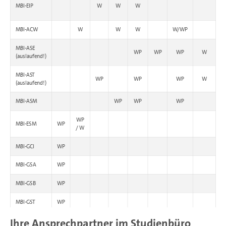
MBI-EIP
W
W
W
MBI-ACW
W
W
W
W/WP
MBI-ASE
WP
WP
WP
W
(auslaufend!)
MBI-AST
WP
WP
WP
W
(auslaufend!)
MBI-ASM
WP
WP
WP
WP
MBI-ESM
WP
/ W
MBI-GCI
WP
MBI-GSA
WP
MBI-GSB
WP
MBI-GST
WP
Ihre Ansprechpartner im Studienbüro