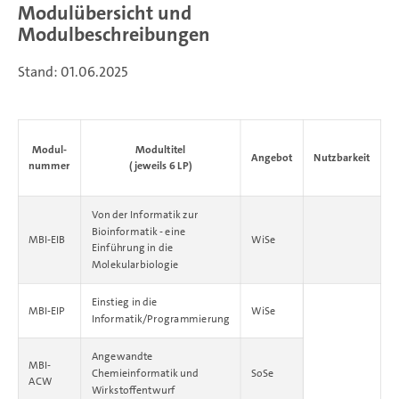
Modulübersicht und
Modulbeschreibungen
Stand: 01.06.2025
Modul-
Modultitel
Angebot
Nutzbarkeit
nummer
(jeweils 6 LP)
Von der Informatik zur
Bioinformatik - eine
MBI-EIB
WiSe
Einführung in die
Molekularbiologie
Einstieg in die
MBI-EIP
WiSe
Informatik/Programmierung
Angewandte
MBI-
Chemieinformatik und
SoSe
ACW
Wirkstoffentwurf